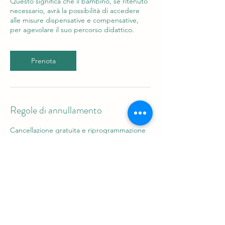
Questo significa che il bambino, se ritenuto
necessario, avrà la possibilità di accedere
alle misure dispensative e compensative,
per agevolare il suo percorso didattico.
Prenota
Regole di annullamento
Cancellazione gratuita e riprogrammazione
appuntamento (se disponibile), fino a 72h
prima della sessione.
Ultima prenotazione utile 24 ore prima
Dettagli di contatto