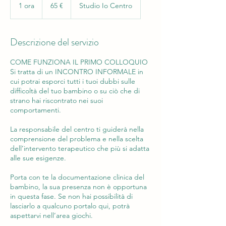
euro
1 ora
1
65 €
Studio Io Centro
o
r
Descrizione del servizio
COME FUNZIONA IL PRIMO COLLOQUIO
Si tratta di un INCONTRO INFORMALE in
cui potrai esporci tutti i tuoi dubbi sulle
difficoltà del tuo bambino o su ciò che di
strano hai riscontrato nei suoi
comportamenti.
La responsabile del centro ti guiderà nella
comprensione del problema e nella scelta
dell’intervento terapeutico che più si adatta
alle sue esigenze.
Porta con te la documentazione clinica del
bambino, la sua presenza non è opportuna
in questa fase. Se non hai possibilità di
lasciarlo a qualcuno portalo qui, potrà
aspettarvi nell’area giochi.