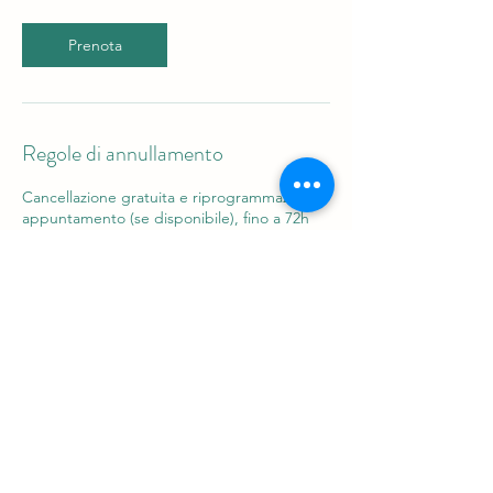
Prenota
Regole di annullamento
Cancellazione gratuita e riprogrammazione
appuntamento (se disponibile), fino a 72h
prima della sessione.
Ultima prenotazione utile 24 ore prima
Dettagli di contatto
IoCentro, Via Roma, Melegnano,
Metropolitan City of Milan, Italy
+390284192283
info@studioiocentro.it