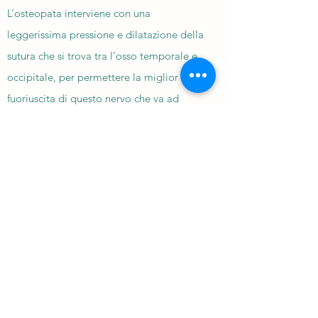
L’osteopata interviene con una
leggerissima pressione e dilatazione della
sutura che si trova tra l’osso temporale e
occipitale, per permettere la miglior
fuoriuscita di questo nervo che va ad
innervare i muscoli del collo e che quindi
può dar luogo a questo dolore, con un
risultato immediato.
La presenza di emicranie cefalee
strabismo mal occlusioni possono essere
legate a lesini o tensioni delle membrane
intracraniche.
Le tecniche usate sono varie ma in
osteopatia pediatrica l’ approccio